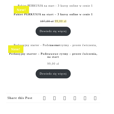
New!
Pakiet PERKUSJA na start – 3 kursy online w cenie 1
Pierwotna
Aktualna
197,00
zł
99,00
zł
cena
cena
wynosiła:
wynosi:
Dowiedz się więcej
197,00 zł.
99,00 zł.
New!
Perkusyjny starter – Podstawowe rytmy – proste ćwiczenia,
na start
99,00
zł
Dowiedz się więcej
Share this Post