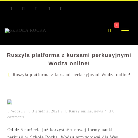
RSS
Facebook
Youtube
Facebook
Youtube
0
Ruszyła platforma z kursami perkusyjnymi
Wodza online!
Ruszyła platforma z kursami perkusyjnymi Wodza online!
Wodzu
/
3 grudnia, 2021
/
Kursy online
,
news
/
0
comments
Od dziś możecie już korzystać z nowej formy nauki
perkusji w
Szkole Rocka
. Wodzu przygotował dla Was