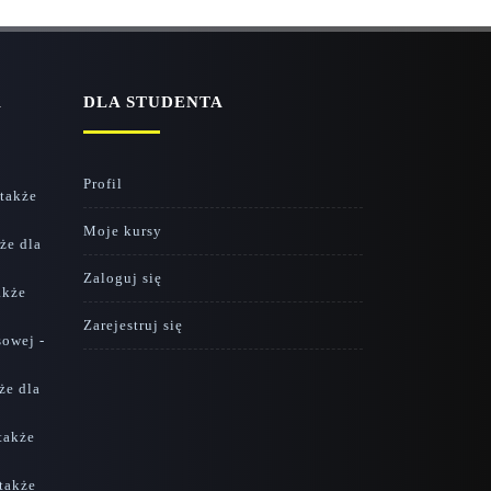
A
DLA STUDENTA
Profil
 także
Moje kursy
że dla
Zaloguj się
akże
Zarejestruj się
sowej -
że dla
 także
 także