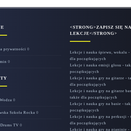
NE
<STRONG>ZAPISZ SIĘ N
LEKCJE</STRONG>
ka prywatności
0
Lekcje i nauka śpiewu, wokalu -
dla początkujących
min
0
Lekcje i nauka emisji głosu - tak
początkujących
ÓTY
Lekcje i nauka gry na gitarze - t
dla początkujących
Lekcje i nauka gry na gitarze ba
także dla początkujących
 Wodza
0
Lekcje i nauka gry na basie - tak
początkujących
wska Szkoła Rocka
0
Lekcje i nauka gry na perkusji -
dla początkujących
 Drums TV
0
Lekcje i nauka gry na pianinie -