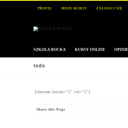
PROFIL
MOJE KURSY
ZALOGUJ SIĘ
SZKOŁA ROCKA
KURSY ONLINE
OPINI
teds
[tlpteam layout=”2″ col=”2″]
Share this Page