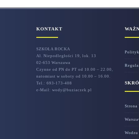
KONTAKT
WAŻ
SZKOŁA ROCKA
Polity
Al. Niepodległości 19, lok. 13
02-653 Warszawa
Regula
Czynne od PN do PT od 10.00 – 22.00,
natomiast w soboty od 10.00 – 16.00.
SKR
Tel.: 693-173-408
e-Mail: wody@buziaczek.pl
Strona
Warsza
Wodzu